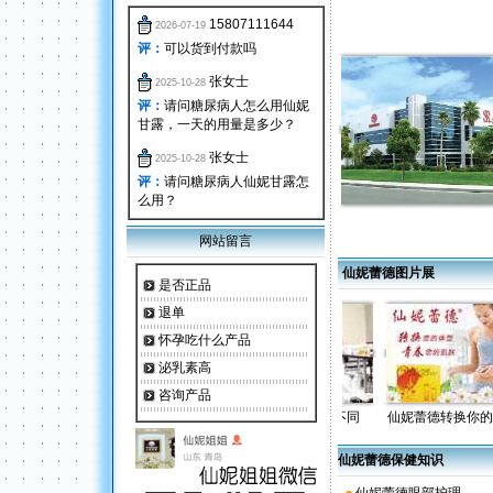
3000元以上 本地可送货，
15807111644
外地可免费邮寄。
2026-07-19
评：
可以货到付款吗
提示：因仙妮蕾德公司查打
折，商品逐步更换成最新防
张女士
2025-10-28
伪标签，均有产品唯一的识
评：
请问糖尿病人怎么用仙妮
别号码，本店销售前要刮去
甘露，一天的用量是多少？
条码，请买家朋友注意！接
受不了刮码的请不要拍，谢
张女士
2025-10-28
谢！！
评：
请问糖尿病人仙妮甘露怎
么用？
网站留言
仙妮蕾德图片展
是否正品
退单
怀孕吃什么产品
泌乳素高
咨询产品
仙妮蕾德蔻蒂森-先...
仙妮蕾德与众不同
仙妮蕾德转换你的体..
仙妮蕾德保健知识