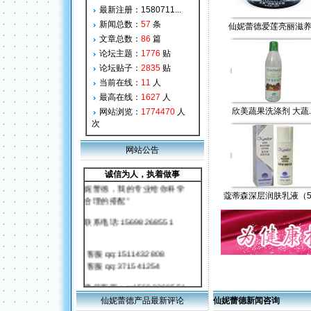
最新注册：
1580711...
新闻总数：
57
条
仙妮蕾德爱莲亮丽滋养.
文章总数：
86
篇
论坛主题：
1776
贴
论坛贴子：
2835
贴
当前在线：
11
人
最高在线：
1627
人
欣美蔬果洗涤剂 大蔬..
网站浏览：
1774470
人
次
网站公告
“希望通过我的网站您了解仙
诚信为人，执着做事
妮蕾德，我的专业给你科学
合理的搭配”
蔻蒂森深层润肤乳液（50.
联系电话:15698268551
客服 qq:1511432808
客服 qq:371541254
微信客服：w15698268551
微信客服：13805302476
仙妮蕾德产品最新评论
仙妮蕾德新闻咨询
联系人：许小姐