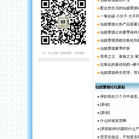
仙妮蕾德眼部护理
配合您生活的仙妮蕾德
一氧化碳 小分子-大不
仙妮蕾德火热产品迎夏
仙妮蕾德让你夏季保持
仙妮蕾德强效抗氧化剂
仙妮蕾德夏季护肤
营养之父、食物之父-
抗氧化的最佳拍档--硒
仙妮蕾德再生哲理：营
仙妮蕾德论坛新贴
孕妇现在六个月中途患上
[原创]
[原创]
什么时候发货啊
[求助]妇科问题吃什么
想买化妆品，不知道去