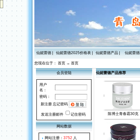
仙妮蕾德
|
仙妮蕾德2025价格表
|
仙妮蕾德产品
|
仙妮蕾德
您现在位于：
首页
→
首页
会员登陆
仙妮蕾德产品推荐
用户
名：
密码：
新注册
忘记密码
陈博士青春霜30克
发送注册邮件
记住密码
网站数据
网站注册：
3752
人