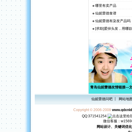
哪里有卖产品
仙妮蕾德食谱
仙妮蕾德有染发产品吗
[求助]爱掉头发，用哪
青岛仙妮蕾德友情链接---
仙妮蕾德问吧
┋
网站地
Copyright © 2006-2008
www.qdxnl
QQ:371541254
微信客服：w156982
网站设计、关键词优化