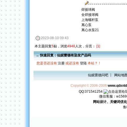
焊接球阀
全焊接球阀
上海螺杆泵
离心泵
离心水泵
21
2023-08-10 09:43
本主题回复
5
贴，浏览
4948
人次，分页：
[1]
→ 快速回复：仙妮蕾德有染发产品吗
您是否还没有
注册
或还没有
登陆
本站？！
仙妮蕾德问吧
┋
网站地
Copyright © 2006-2008
www.qdxnl
QQ:371541254
微信客服：w156982
网站设计、关键词优化
鲁