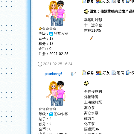
回复：仙妮蕾德有染发产品
幸运时时彩
十一运夺金
吉林11选5
等级：
登堂入室
贴子：18
积分：18
金币：0
注册：2021-02-25
2021-02-25 16:24
patebeng6
全焊接球阀
焊接球阀
上海螺杆泵
离心泵
离心水泵
等级：
初学乍练
磁力泵
贴子：2
化工泵
积分：2
金币：0
隔膜泵
36