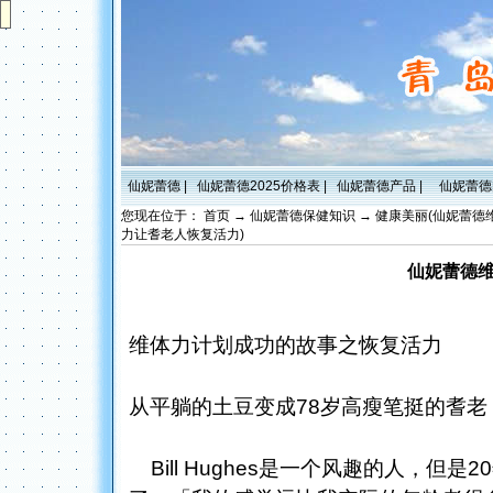
仙妮蕾德
|
仙妮蕾德2025价格表
|
仙妮蕾德产品
|
仙妮蕾德
您现在位于：
首页
→
仙妮蕾德保健知识
→
健康美丽(仙妮蕾德
力让耆老人恢复活力)
仙妮蕾德
维体力计划成功的故事之恢复活力
从平躺的土豆变成78岁高瘦笔挺的耆老
Bill Hughes是一个风趣的人，但