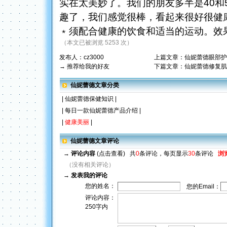
实在太美妙了。我们的朋友多半是40和
趣了，我们感觉很棒，看起来很好很健
﹡须配合健康的饮食和适当的运动。效
（本文已被浏览 5253 次）
发布人：
cz3000
上篇文章：
仙妮蕾德眼部护
→ 推荐给我的好友
下篇文章：
仙妮蕾德修复肌
仙妮蕾德文章分类
|
仙妮蕾德保健知识
|
|
每日一款仙妮蕾德产品介绍
|
|
健康美丽
|
仙妮蕾德文章评论
→
评论内容
(点击查看)
共
0
条评论，每页显示
30
条评论
浏
（没有相关评论）
→
发表我的评论
您的姓名：
您的Email：
评论内容：
250字内