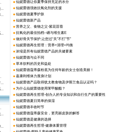
仙妮蕾德让你夏季保持充足的水分
.
仙妮蕾德强效抗氧化剂的支援
..
仙妮蕾德夏季护肤
..
仙妮蕾德新产品
营养之父、食物之父-紫花苜蓿
抗氧化的最佳拍档--硒与维生素E
..
做好骨关节保护,让您过“关”不打“节”
仙妮蕾德再生哲理：营养+清理=均衡
浓缩是所有仙妮蕾德产品的关健要素
仙妮蕾德与众不同
草本饮料的历史和益处
仙妮蕾德蔻蒂森粉底为任何年龄的女士创造美丽！
嘉康利维体力廋身计划
.
仙妮蕾德产品取得犹太教食物及伊斯兰食品认证吗？
..
为什么仙妮蕾德使用苯甲酸酯？
..
仙妮蕾德再生哲理-创办人的专业知识和自行生产的重要性
仙妮蕾德夏日简单的保湿
仙妮蕾德丰收时节
.
仙妮蕾德蔻蒂森安全，更亮丽皮肤的解答
..
仙妮蕾德是健康的选择
仙妮蕾德再生哲理-健康体重管理
..
仙妮蕾德-帮助儿童的健康零食