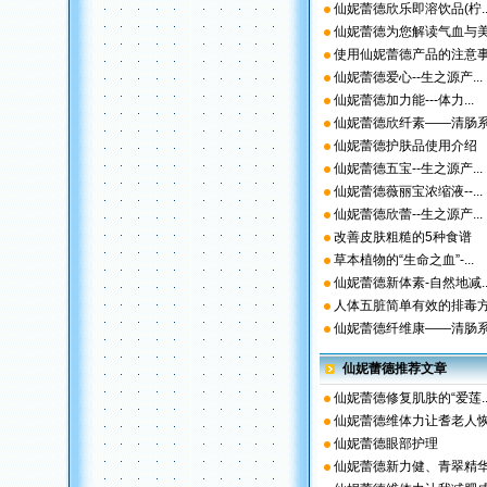
仙妮蕾德欣乐即溶饮品(柠..
仙妮蕾德为您解读气血与美.
使用仙妮蕾德产品的注意事.
仙妮蕾德爱心--生之源产...
仙妮蕾德加力能---体力...
仙妮蕾德欣纤素——清肠系.
仙妮蕾德护肤品使用介绍
仙妮蕾德五宝--生之源产...
仙妮蕾德薇丽宝浓缩液--...
仙妮蕾德欣蕾--生之源产...
改善皮肤粗糙的5种食谱
草本植物的“生命之血”-...
仙妮蕾德新体素-自然地减..
人体五脏简单有效的排毒方.
仙妮蕾德纤维康——清肠系.
仙妮蕾德推荐文章
仙妮蕾德修复肌肤的“爱莲..
仙妮蕾德维体力让耆老人恢.
仙妮蕾德眼部护理
仙妮蕾德新力健、青翠精华.