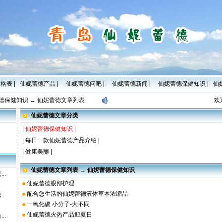
价格表
|
仙妮蕾德产品
|
仙妮蕾德问吧
|
仙妮蕾德新闻
|
仙妮蕾德保健知识
|
仙
德保健知识
→
仙妮蕾德文章列表
欢迎
仙妮蕾德文章分类
|
仙妮蕾德保健知识
|
|
每日一款仙妮蕾德产品介绍
|
|
健康美丽
|
仙妮蕾德文章列表 → 仙妮蕾德保健知识
..
仙妮蕾德眼部护理
配合您生活的仙妮蕾德液体草本浓缩品
法
一氧化碳 小分子-大不同
仙妮蕾德火热产品迎夏日
..