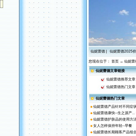
仙妮蕾德
|
仙妮蕾德2025
您现在位于：
首页
→
仙妮蕾
仙妮蕾德文章链接
仙妮蕾德推荐文章
仙妮蕾德热门文章
仙妮蕾德热门文章
仙妮蕾德产品针对不同症状.
仙妮蕾德康快--生之源产...
仙妮蕾德护肤品的使用方
女人怎样保持年轻--早餐
仙妮蕾德长期顾客产品组合.