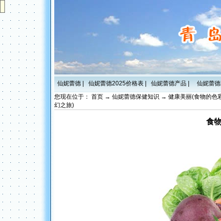
仙妮蕾德
|
仙妮蕾德2025价格表
|
仙妮蕾德产品
|
仙妮蕾德
您现在位于：
首页
→
仙妮蕾德保健知识
→
健康美丽(食物的色
幻之旅)
食