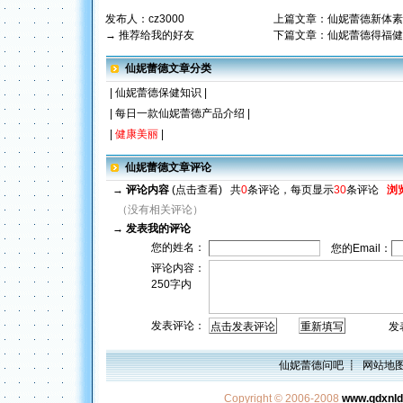
发布人：
cz3000
上篇文章：
仙妮蕾德新体素
→ 推荐给我的好友
下篇文章：
仙妮蕾德得福健
仙妮蕾德文章分类
|
仙妮蕾德保健知识
|
|
每日一款仙妮蕾德产品介绍
|
|
健康美丽
|
仙妮蕾德文章评论
→
评论内容
(点击查看)
共
0
条评论，每页显示
30
条评论
浏
（没有相关评论）
→
发表我的评论
您的姓名：
您的Email：
评论内容：
250字内
发表评论：
发表评
仙妮蕾德问吧
┋
网站地
Copyright © 2006-2008
www.qdxnl