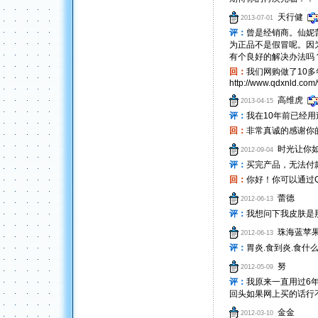
天行健
2013-07-01
评：
曾是经销商。仙妮
为正品不是假冒呢。因
有个良好的解决办法吗
回：
我们网购做了10多
http://www.qdxnld.com
高维虎
2013-04-15
评：
我在10年前已经
回：
非常真诚的感谢你
时光让你如.
2012-09-04
评：
买完产品，无法付
回：
你好！你可以通过QQ：
蕾德
2012-06-13
评：
我想问下我皮肤是
珠海蓝苹
2012-06-13
评：
胃炎.食到炎.食什
努
2012-05-09
评：
我原来一直用过6
回头如果网上买的话行
金金
2012-03-10