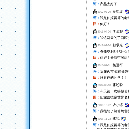
评：
产品太好了，
黄盐纹
2012-02-29
评：
我是仙妮蕾德的老
回：
你好！
李金桦
2011-04-20
评：
我这两天的了口腔
赵承东
2011-02-20
评：
脊髓空洞症吃什么
回：
你好！脊髓空洞症
杨远平
2010-07-01
评：
我在97年做过仙
回：
谢谢你的分享！！
张盼盼
2009-03-10
评：
今天第一次接触仙
回：
仙妮蕾德是世界名
农小练
2008-12-02
评：
我很想了解仙妮蕾
李锐
2008-11-23
评：
我是仙妮蕾德的老