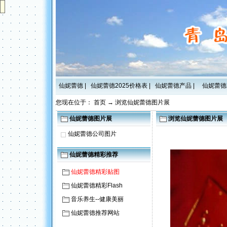
仙妮蕾德
|
仙妮蕾德2025价格表
|
仙妮蕾德产品
|
仙妮蕾德
您现在位于：
首页
→
浏览仙妮蕾德图片展
仙妮蕾德图片展
浏览仙妮蕾德图片展
仙妮蕾德公司图片
仙妮蕾德精彩推荐
仙妮蕾德精彩贴图
仙妮蕾德精彩Flash
音乐养生--健康美丽
仙妮蕾德推荐网站