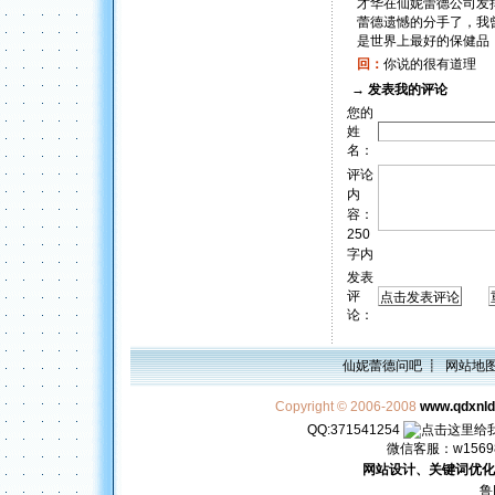
才华在仙妮蕾德公司发
蕾德遗憾的分手了，我
是世界上最好的保健品
回：
你说的很有道理
→
发表我的评论
您的
姓
名：
评论
内
容：
250
字内
发表
评
论：
仙妮蕾德问吧
┋
网站地
Copyright © 2006-2008
www.qdxnl
QQ:371541254
微信客服：w156982
网站设计、关键词优化
鲁