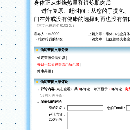
身体正从燃烧热量和锻炼肌肉后
进行复原。赶时间：从您的手提包、
门在外或没有健康的选择时再也没有借
（本文已被浏览 6102 次）
发布人：
cz3000
上篇文章：
维体力礼盒身体
→ 推荐给我的好友
下篇文章：
仙妮蕾德夫妻瘦
仙妮蕾德文章分类
|
仙妮蕾德保健知识
|
|
每日一款仙妮蕾德产品介绍
|
|
健康美丽
|
仙妮蕾德文章评论
→
评论内容
(点击查看)
共
0
条评论，每页显示
30
条评论
浏
（没有相关评论）
→
发表我的评论
您的姓名：
您的Email：
评论内容：
250字内