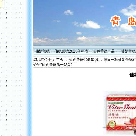
仙妮蕾德
|
仙妮蕾德2025价格表
|
仙妮蕾德产品
|
仙妮蕾德
您现在位于：
首页
→
仙妮蕾德保健知识
→
每日一款仙妮蕾德
介绍(仙妮蕾德第一奶昔)
仙