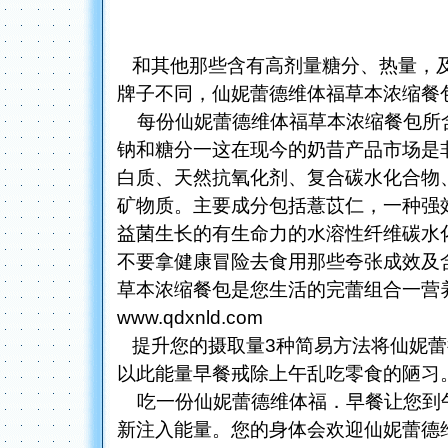
和其他那些含有高剂量糖分、热量，及
牌子不同，仙妮蕾德维体福草本浓缩餐
每份仙妮蕾德维体福草本浓缩餐包所含
钠和糖分一这在现今的奶昔产品市场是
白质、天然抗氧化剂、复合碳水化合物
矿物质。主要成分包括薏苡仁，一种强效
益菌生长的有生命力的水溶性纤维碳水
不要拿健康冒险去食用那些夸张成效及
草本浓缩餐包是您生活的完蕾组合一营
www.qdxnld.com
提升您的摄取量3种简易方法将仙妮蕾
以此能量早餐戒除上午乱吃零食的陋习
吃一份仙妮蕾德维体福．早餐让您到
新注入能量。您的身体会欢迎仙妮蕾德