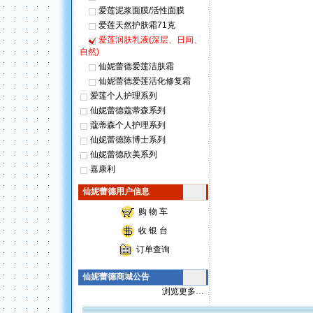
爱莲泥浆面膜/活性面膜
爱莲天然护肤霜71克
爱莲润肤乳液(深层、日间、
自然)
仙妮蕾德爱莲洁肤霜
仙妮蕾德爱莲活化修复霜
爱莲个人护理系列
仙妮蕾德蔻蒂森系列
蔻蒂森个人护理系列
仙妮蕾德陈博士系列
仙妮蕾德欣美系列
嘉康利
仙妮蕾德用户信息
购 物 车
收 银 台
订单查询
仙妮蕾德商城公告
浏览更多…