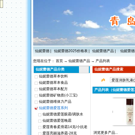
仙妮蕾德
|
仙妮蕾德2025价格表
|
仙妮蕾德产品
|
仙妮蕾德
您现在位于：
首页
→
仙妮蕾德产品
→
产品列表
仙妮蕾德产品分类
仙妮蕾德产品搜索
仙妮蕾德草本饮料
仙妮蕾德草本食品
仙妮蕾德草本配方
产品列表（仙妮蕾德爱莲
仙妮蕾德矿物质(小三宝)
仙妮蕾德维体力产品
仙妮蕾德爱莲系列
仙妮蕾德爱莲眼霜/调肤水
仙妮蕾德爱莲晚霜
爱莲青春柔滑霜14克/小抗老
浏览更多产品...
爱莲亮丽滋养霜-28克