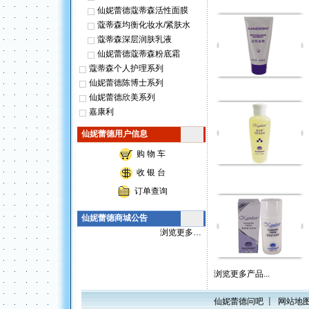
仙妮蕾德蔻蒂森活性面膜
蔻蒂森均衡化妆水/紧肤水
蔻蒂森深层润肤乳液
仙妮蕾德蔻蒂森粉底霜
蔻蒂森个人护理系列
仙妮蕾德陈博士系列
仙妮蕾德欣美系列
嘉康利
仙妮蕾德用户信息
购 物 车
收 银 台
订单查询
仙妮蕾德商城公告
浏览更多…
浏览更多产品...
仙妮蕾德问吧
┋
网站地