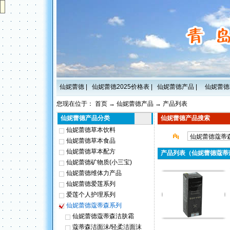
仙妮蕾德
|
仙妮蕾德2025价格表
|
仙妮蕾德产品
|
仙妮蕾德
您现在位于：
首页
→
仙妮蕾德产品
→
产品列表
仙妮蕾德产品分类
仙妮蕾德产品搜索
仙妮蕾德草本饮料
仙妮蕾德草本食品
仙妮蕾德草本配方
产品列表（仙妮蕾德蔻蒂
仙妮蕾德矿物质(小三宝)
仙妮蕾德维体力产品
仙妮蕾德爱莲系列
爱莲个人护理系列
仙妮蕾德蔻蒂森系列
仙妮蕾德蔻蒂森洁肤霜
蔻蒂森洁面沫/轻柔洁面沫