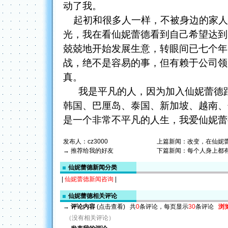
动了我。
起初和很多人一样，不被身边的家人
光，我在看仙妮蕾德看到自己希望达到
兢兢地开始发展生意，转眼间已七个年
战，绝不是容易的事，但有赖于公司领
真。
我是平凡的人，因为加入仙妮蕾德跟
韩国、巴厘岛、泰国、新加坡、越南、
是一个非常不平凡的人生，我爱仙妮蕾
发布人：
cz3000
上篇新闻：
改变，在仙妮
→ 推荐给我的好友
下篇新闻：
每个人身上都
仙妮蕾德新闻分类
|
仙妮蕾德新闻咨询
|
仙妮蕾德相关评论
→
评论内容
(点击查看)
共
0
条评论，每页显示
30
条评论
浏
（没有相关评论）