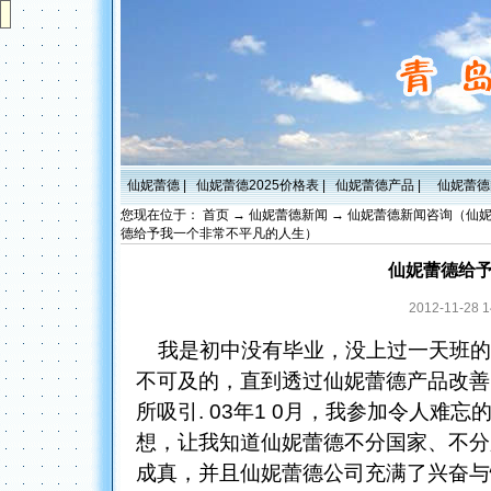
仙妮蕾德
|
仙妮蕾德2025价格表
|
仙妮蕾德产品
|
仙妮蕾德
您现在位于：
首页
→
仙妮蕾德新闻
→
仙妮蕾德新闻咨询（仙
德给予我一个非常不平凡的人生）
仙妮蕾德给
2012-11-2
我是初中没有毕业，没上过一天班的
不可及的，直到透过仙妮蕾德产品改善
所吸引. 03年1 0月，我参加令人
想，让我知道仙妮蕾德不分国家、不分
成真，并且仙妮蕾德公司充满了兴奋与