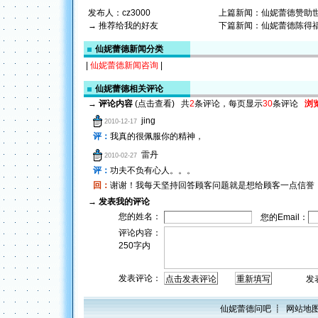
发布人：
cz3000
上篇新闻：
仙妮蕾德赞助
→ 推荐给我的好友
下篇新闻：
仙妮蕾德陈得福
仙妮蕾德新闻分类
|
仙妮蕾德新闻咨询
|
仙妮蕾德相关评论
→
评论内容
(点击查看)
共
2
条评论，每页显示
30
条评论
浏
jing
2010-12-17
评：
我真的很佩服你的精神，
雷丹
2010-02-27
评：
功夫不负有心人。。。
回：
谢谢！我每天坚持回答顾客问题就是想给顾客一点信誉
→
发表我的评论
您的姓名：
您的Email：
评论内容：
250字内
发表评论：
发表评
仙妮蕾德问吧
┋
网站地